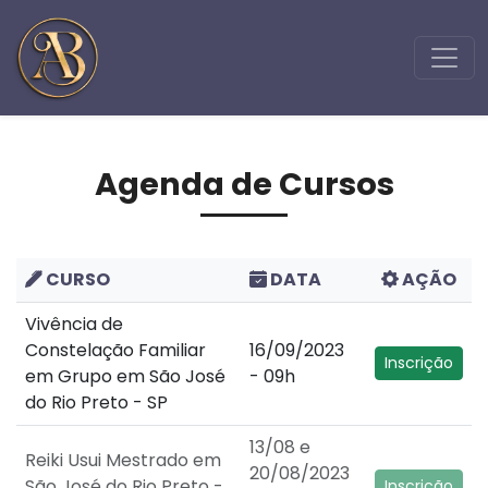
Agenda de Cursos
CURSO
DATA
AÇÃO
Vivência de
Constelação Familiar
16/09/2023
Inscrição
em Grupo em São José
- 09h
do Rio Preto - SP
13/08 e
Reiki Usui Mestrado em
20/08/2023
São José do Rio Preto -
Inscrição